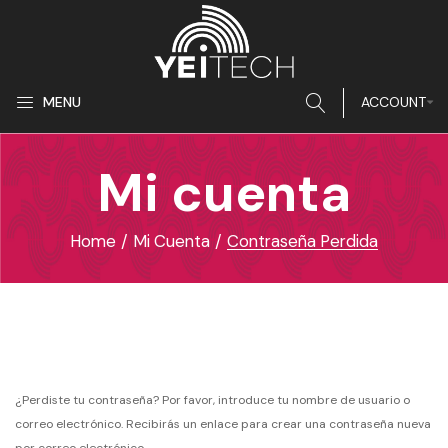
MENU
ACCOUNT
Mi cuenta
Home
Mi Cuenta
Contraseña Perdida
¿Perdiste tu contraseña? Por favor, introduce tu nombre de usuario o
correo electrónico. Recibirás un enlace para crear una contraseña nueva
por correo electrónico.